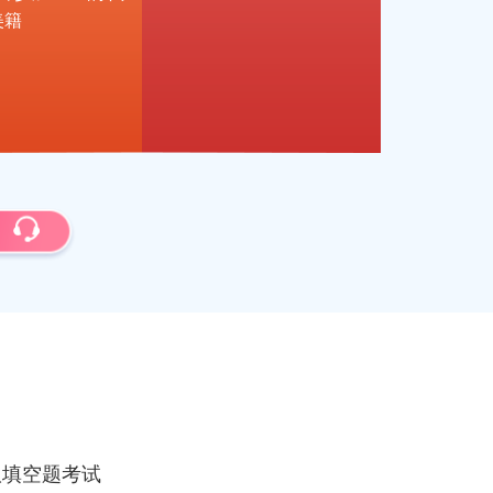
美籍
版填空题考试