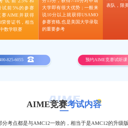
分15分，获得7-10分对申请
0考试前2.5%和
表队，限
大学即有很大优势 ; 一般来
2考试前5%的参赛
说10分以上就获得USAMO
赛AIME并获得
参赛资格,也是美国大学录取
Roll荣誉证书，相当
的重要参考
中数学联赛
400-825-6055
预约AIME竞赛试听课
AIME竞赛
考试内容
大部分考点都是与AMC12一致的，相当于是AMC12的升级