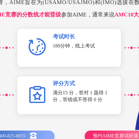
IME旨在为(USAMO/USAJMO)和(IMO)选
ME竞赛的分数线才能晋级
参加AIME，通常来说
AMC10大
考试时长
180分钟，线上考试
评分方式
满分15 分，答对 1 题得 1
分，答错或不答得 0 分
400-825-6055
预约AIME竞赛试听课