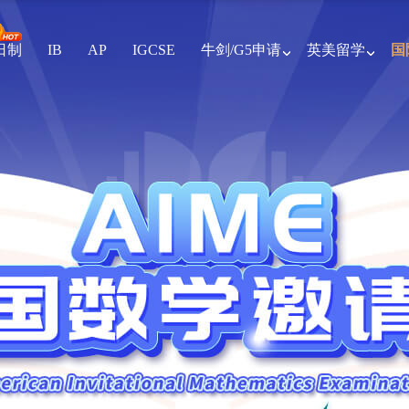
全日制
IB
AP
IGCSE
牛剑/G5申请
英美留学
国