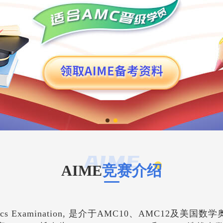
AIME
竞赛介绍
Mathematics Examination, 是介于AMC10、AM