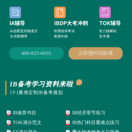
400-825-6055
立即预约试听课
IB备考学习资料来啦
1V1量身定制IB备考规划
IB推荐书目
IB经济章节练习
TOK满分范文
IB热门科目重难点练习
题