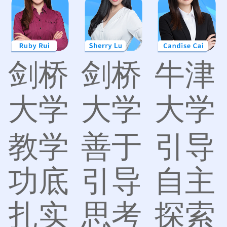
剑桥
剑桥
牛津
大学
大学
大学
教学
善于
引导
功底
引导
自主
扎实
思考
探索