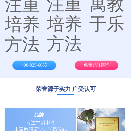
注重
寓教
注重
培养
于乐
培养
方法
方法
400-825-6055
免费1V1咨询
荣誉源于实力 广受认可