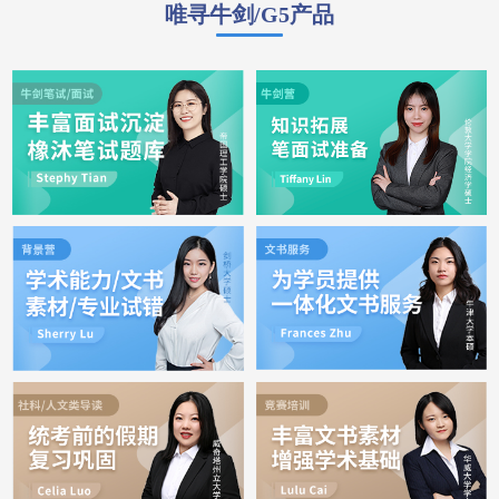
唯寻牛剑/G5产品