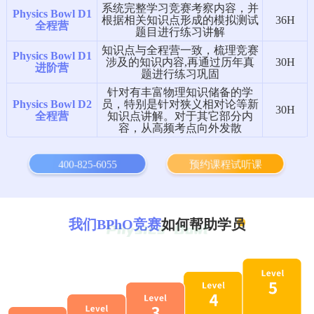
系统完整学习竞赛考察内容，并
Physics Bowl D1
根据相关知识点形成的模拟测试
36H
全程营
题目进行练习讲解
知识点与全程营一致，梳理竞赛
Physics Bowl D1
涉及的知识内容,再通过历年真
30H
进阶营
题进行练习巩固
针对有丰富物理知识储备的学
Physics Bowl D2
员，特别是针对狭义相对论等新
30H
全程营
知识点讲解。对于其它部分内
容，从高频考点向外发散
400-825-6055
预约课程试听课
我们BPhO竞赛
如何帮助学员